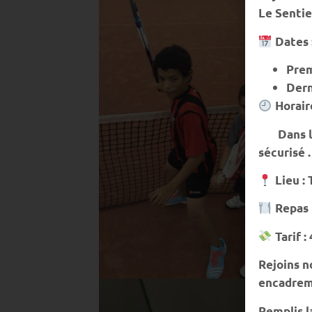
Le Sentie
Dates 
Prem
Dern
Horaire
Dans la s
sécurisé .
Lieu : 
Repas i
Tarif :
Rejoins n
encadrem
Remplis la