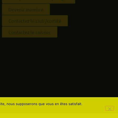
Devenir membre
Contactez le club /comité
Contactez le caissier
identialité
 site, nous supposerons que vous en êtes satisfait.