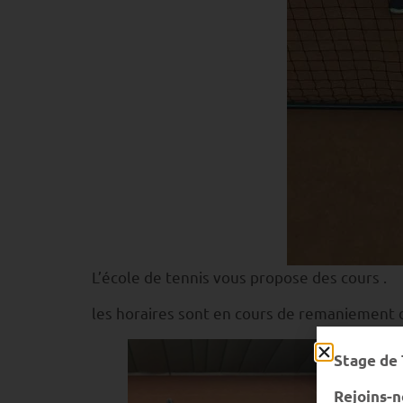
L’école de tennis vous propose des cours .
les horaires sont en cours de remaniement d
Stage de 
Rejoins-n