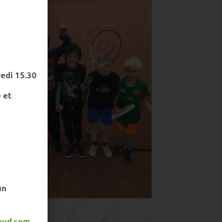
redi 15.30
 et
un
oud.com