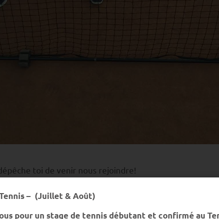
épêche toi de venir nous rejoindre!
Tennis – (Juillet & Août)
ous pour un stage de tennis débutant et confirmé au Te