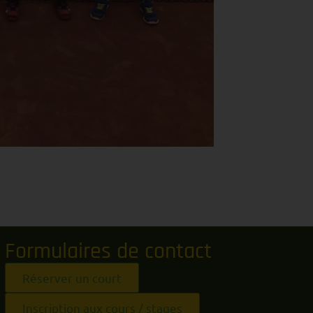
Formulaires de contact
Réserver un court
Inscription aux cours / stages