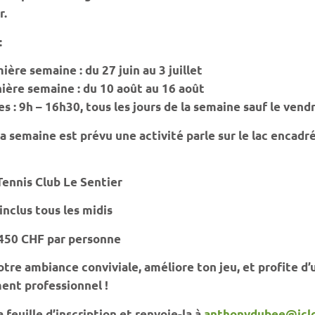
r.
:
ière semaine : du 27 juin au 3 juillet
ière semaine : du 10 août au 16 août
s : 9h – 16h30, tous les jours de la semaine sauf le vend
emaine est prévu une activité parle sur le lac encadré
Tennis Club Le Sentier
nclus tous les midis
 450 CHF par personne
otre ambiance conviviale, améliore ton jeu, et profite d’
ent professionnel !
 feuille d’inscription et renvoie-la à
anthonydubee@icl