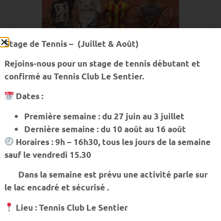
Stage de Tennis – (Juillet & Août)
Rejoins-nous pour un stage de tennis débutant et
confirmé au Tennis Club Le Sentier.
Dates :
Première semaine : du 27 juin au 3 juillet
Tournoi interne juniors « Georges Rochat »
Dernière semaine : du 10 août au 16 août
Week-end du 16, 17 et 18 Mars 2018
Horaires : 9h – 16h30, tous les jours de la semaine
sauf le vendredi 15.30
Resultats-MS-18U-R6-R9
Télécharger
Resultats-MS-18U-R6-R9-1
Télécharger
Dans la semaine est prévu une activité parle sur
le lac encadré et sécurisé .
Retour à toutes les actualités
Lieu : Tennis Club Le Sentier