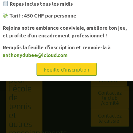
Formulaire
Repas inclus tous les midis
de
Tennis
Tarif : 450 CHF par personne
contact
Club
Rejoins notre ambiance conviviale, améliore ton jeu,
Réserver
Vallée
et profite d’un encadrement professionnel !
un court
de Joux
Remplis la feuille d’inscription et renvoie-la à
Inscription
anthonydubee@icloud.com
1347 Le
aux cours
Sentier
/ stages
Contact
Feuille d'inscription
Devenir
pour
membre
l'école
Contactez
de
le club
/comité
tennis
et
Contactez
le caissier
autres